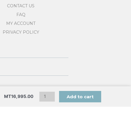
CONTACT US
FAQ
MY ACCOUNT
PRIVACY POLICY
Carrinho
MT
16,995.00
de
Add to cart
bebé
trolleyme
079865.850
quantity