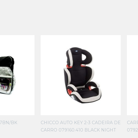
67BN/BK
CHICCO AUTO KEY 2-3 CADEIRA DE
CAR
CARRO 079160.410 BLACK NIGHT
0792