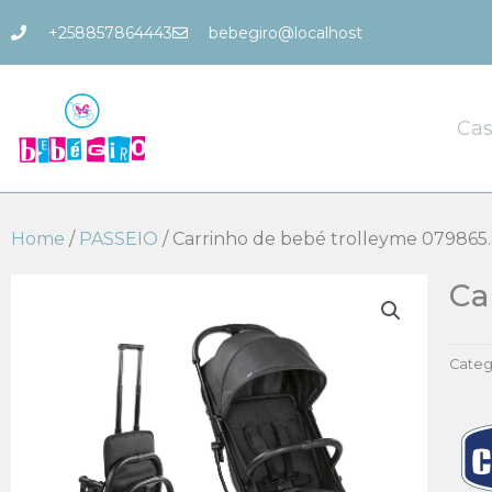
Skip
+258857864443
bebegiro@localhost
to
content
Ca
Home
/
PASSEIO
/ Carrinho de bebé trolleyme 079865
Ca
Categ