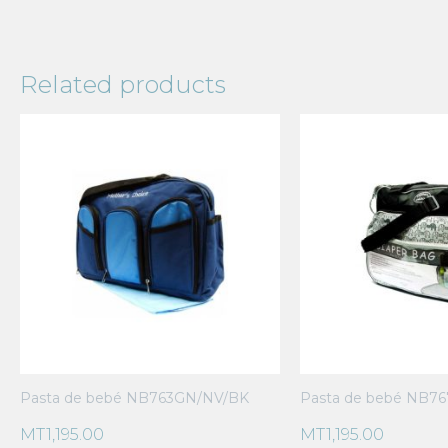
Related products
Pasta de bebé NB763GN/NV/BK
Pasta de bebé NB7
MT
1,195.00
MT
1,195.00