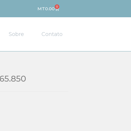
0
Cart
MT
0.00
Sobre
Contato
65.850