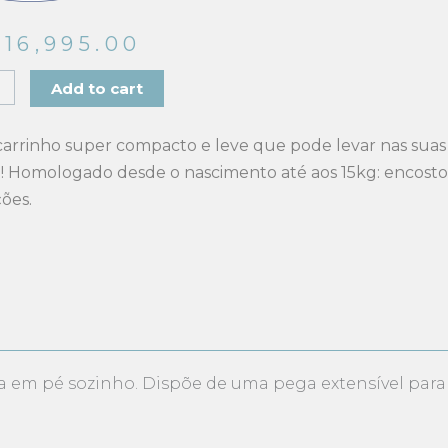
T
16,995.00
nho
Add to cart
arrinho super compacto e leve que pode levar nas suas
eyme
o! Homologado desde o nascimento até aos 15kg: encosto 
65.850
ções.
ity
 em pé sozinho. Dispõe de uma pega extensível para