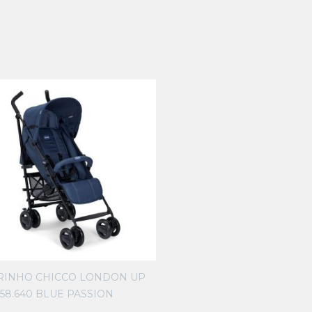
RINHO CHICCO LONDON UP
58.640 BLUE PASSION