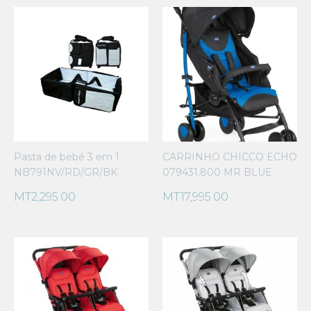
Pasta de bebé 3 em 1
CARRINHO CHICCO ECHO
NB791NV/RD/GR/BK
079431.800 MR BLUE
MT
2,295.00
MT
17,995.00