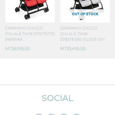
OUT OF STOCK
CARRINHO CHICCO
CARRINHO CHICCO
OHLALÀ TWIN 079279.710
OHLALÀ TWIN
PAPRIKA
079279.060 SILVER CAT
MT
36,995.00
MT
33,495.00
SOCIAL