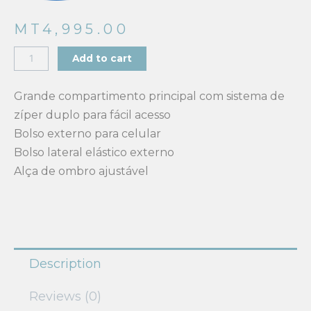
MT
4,995.00
Pasta
Add to cart
de
bebé
Grande compartimento principal com sistema de
000319
zíper duplo para fácil acesso
quantity
Bolso externo para celular
Bolso lateral elástico externo
Alça de ombro ajustável
Description
Reviews (0)