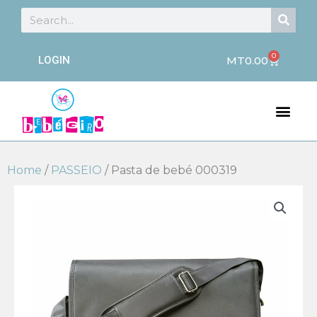
Skip
Searc
Search
to
content
0
Cart
LOGIN
MT
0.00
Men
Home
/
PASSEIO
/ Pasta de bebé 000319